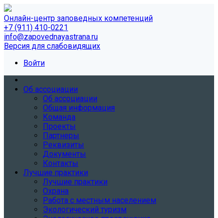
Онлайн-центр заповедных компетенций
+7 (911) 410-0221
info@zapovednayastrana.ru
Версия для слабовидящих
Войти
Об ассоциации
Об ассоциации
Общая информация
Команда
Проекты
Партнеры
Реквизиты
Документы
Контакты
Лучшие практики
Лучшие практики
Охрана
Работа с местным населением
Экологический туризм