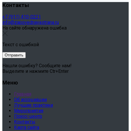
Контакты
+7 (911) 410-0221
info@zapovednayastrana.ru
На сайте обнаружена ошибка
Текст с ошибкой
Нашли ошибку? Сообщите нам!
Выделите и нажмите Ctr+Enter
Меню
Главная
Об ассоциации
Лучшие практики
Мероприятия
Пресс-центр
Контакты
Карта сайта