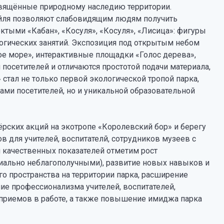
вящённые природному наследию территории.
айля позволяют слабовидящим людям получить
ыми «Кабан», «Косуля», «Косуля», «Лисица»: фигуры
огических занятий. Экспозиция под открытым небом
ое море», интерактивные площадки «Голос дерева»,
 посетителей и отличаются простотой подачи материала,
стал не только первой экологической тропой парка,
ми посетителей, но и уникальной образовательной
рских акций на экотропе «Королевский бор» и берегу
 для учителей, воспитателй, сотрудников музеев с
 качественных показателей отметим рост
оциально неблагополучными), развитие новых навыков и
о пространства на территории парка, расширение
ие профессионализма учителей, воспитателей,
приемов в работе, а также повышение имиджа парка