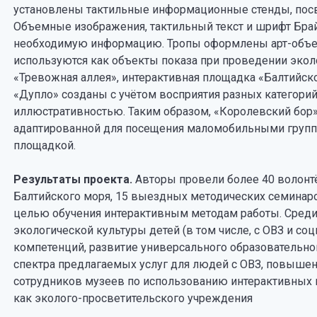
установлены тактильные информационные стенды, пос
Объемные изображения, тактильный текст и шрифт Бр
необходимую информацию. Тропы оформлены арт-объект
используются как объекты показа при проведении экол
«Тревожная аллея», интерактивная площадка «Балтийск
«Дупло» созданы с учётом восприятия разных категорий
иллюстративностью. Таким образом, «Королевский бор» 
адаптированной для посещения маломобильными группа
площадкой.
Результаты проекта.
Авторы провели более 40 волонтё
Балтийского моря, 15 выездных методических семинаров
целью обучения интерактивным методам работы. Среди
экологической культуры детей (в том числе, с ОВЗ и с
компетенций, развитие универсального образовательног
спектра предлагаемых услуг для людей с ОВЗ, повышен
сотрудников музеев по использованию интерактивных 
как эколого-просветительского учреждения