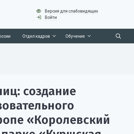
Версия для слабовидящих
u
Войти
оссии
Отдел кадров
Обучение
иц: создание
зовательного
тропе «Королевский