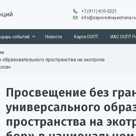
+7 (911) 410-0221
нций
info@zapovednayastrana.r
ндарь событий
Новости
Карта ООПТ
ИАС ООПТ Р
ие
 образовательного пространства на экотропе
коса»
Просвещение без гран
универсального обра
пространства на эко