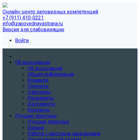
Онлайн-центр заповедных компетенций
+7 (911) 410-0221
info@zapovednayastrana.ru
Версия для слабовидящих
Войти
Об ассоциации
Об ассоциации
Общая информация
Команда
Проекты
Партнеры
Реквизиты
Документы
Контакты
Лучшие практики
Лучшие практики
Охрана
Работа с местным населением
Экологический туризм