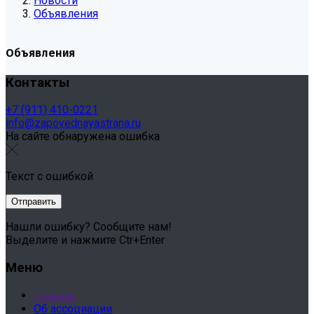
Новости
Объявления
Объявления
Контакты
+7 (911) 410-0221
info@zapovednayastrana.ru
На сайте обнаружена ошибка
Текст с ошибкой
Нашли ошибку? Сообщите нам!
Выделите и нажмите Ctr+Enter
Меню
Главная
Об ассоциации