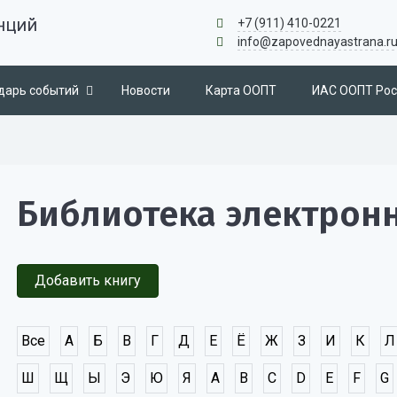
нций
+7 (911) 410-0221
info@zapovednayastrana.r
дарь событий
Новости
Карта ООПТ
ИАС ООПТ Рос
Библиотека электрон
Добавить книгу
Все
А
Б
В
Г
Д
Е
Ё
Ж
З
И
К
Л
Ш
Щ
Ы
Э
Ю
Я
A
B
C
D
E
F
G