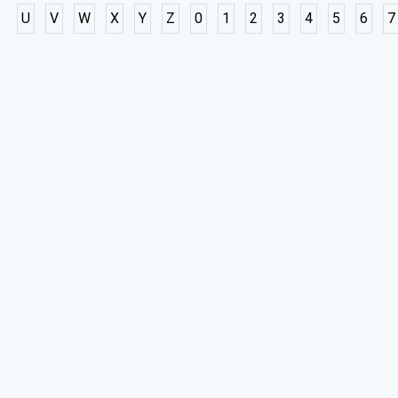
U
V
W
X
Y
Z
0
1
2
3
4
5
6
7