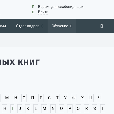
Версия для слабовидящих
u
Войти
сии
Отдел кадров
Обучение
ных книг
М
Н
О
П
Р
С
Т
У
Ф
Х
Ц
Ч
H
I
J
K
L
M
N
O
P
Q
R
S
T