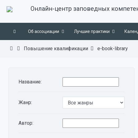
Онлайн-центр заповедных компете
Об ассоциации
Лучшие практики
Кален
Повышение квалификации
e-book-library
Название:
Жанр:
Автор: