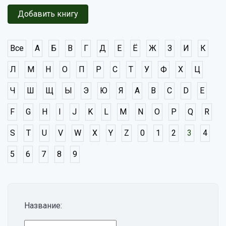
Добавить книгу
Все
А
Б
В
Г
Д
Е
Ё
Ж
З
И
К
Л
М
Н
О
П
Р
С
Т
У
Ф
Х
Ц
Ч
Ш
Щ
Ы
Э
Ю
Я
A
B
C
D
E
F
G
H
I
J
K
L
M
N
O
P
Q
R
S
T
U
V
W
X
Y
Z
0
1
2
3
4
5
6
7
8
9
Название: