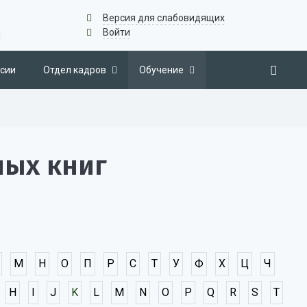
Версия для слабовидящих
u
Войти
сии
Отдел кадров
Обучение
ных книг
М
Н
О
П
Р
С
Т
У
Ф
Х
Ц
Ч
H
I
J
K
L
M
N
O
P
Q
R
S
T