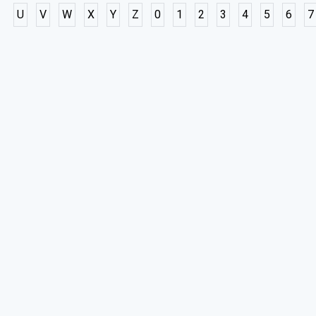
U
V
W
X
Y
Z
0
1
2
3
4
5
6
7