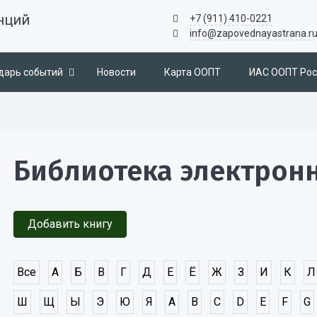
нций
+7 (911) 410-0221
info@zapovednayastrana.r
дарь событий
Новости
Карта ООПТ
ИАС ООПТ Рос
Библиотека электрон
Добавить книгу
Все
А
Б
В
Г
Д
Е
Ё
Ж
З
И
К
Л
Ш
Щ
Ы
Э
Ю
Я
A
B
C
D
E
F
G