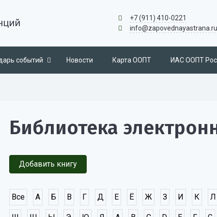
+7 (911) 410-0221
нций
info@zapovednayastrana.r
дарь событий
Новости
Карта ООПТ
ИАС ООПТ Рос
Библиотека электрон
Добавить книгу
Все
А
Б
В
Г
Д
Е
Ё
Ж
З
И
К
Л