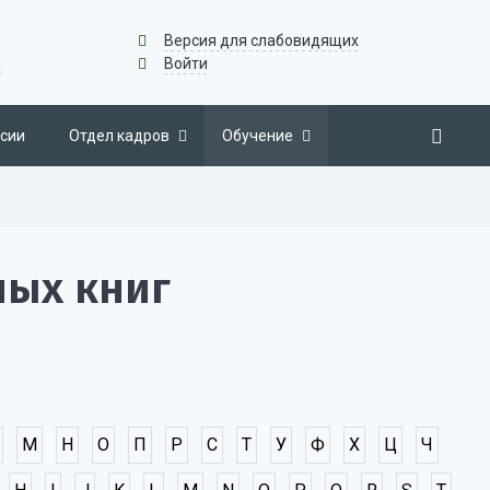
Версия для слабовидящих
u
Войти
сии
Отдел кадров
Обучение
ных книг
М
Н
О
П
Р
С
Т
У
Ф
Х
Ц
Ч