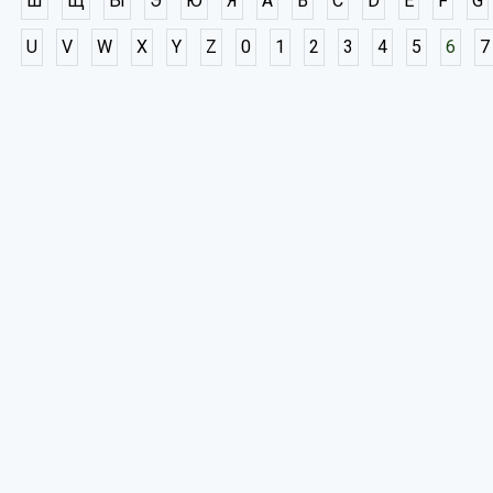
Ш
Щ
Ы
Э
Ю
Я
A
B
C
D
E
F
G
U
V
W
X
Y
Z
0
1
2
3
4
5
6
7