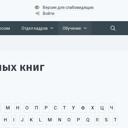
Версия для слабовидящих
u
Войти
оссии
Отдел кадров
Обучение
ных книг
М
Н
О
П
Р
С
Т
У
Ф
Х
Ц
Ч
H
I
J
K
L
M
N
O
P
Q
R
S
T