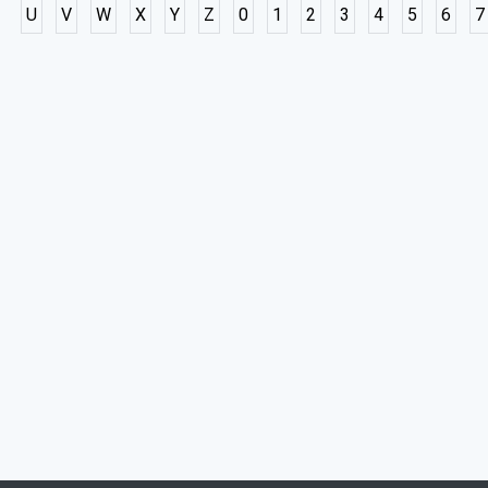
U
V
W
X
Y
Z
0
1
2
3
4
5
6
7