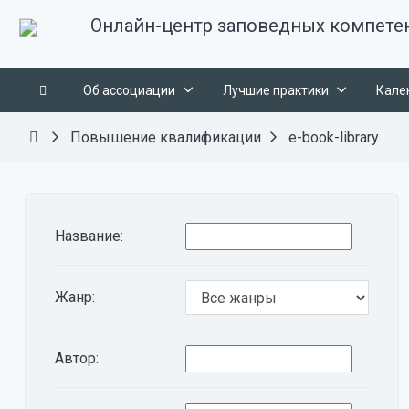
Онлайн-центр заповедных компете
Об ассоциации
Лучшие практики
Кале
Повышение квалификации
e-book-library
Название:
Жанр:
Автор: