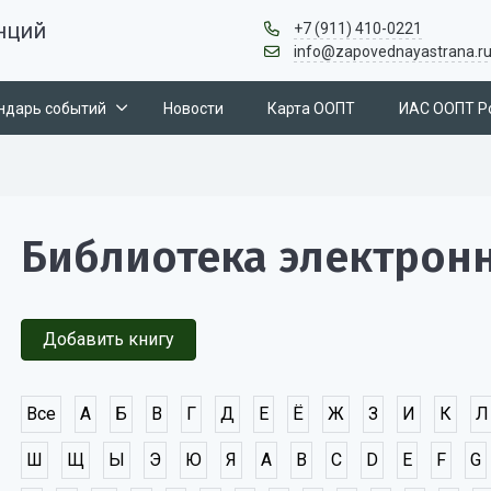
нций
+7 (911) 410-0221
info@zapovednayastrana.r
ндарь событий
Новости
Карта ООПТ
ИАС ООПТ Р
Библиотека электрон
Добавить книгу
Все
А
Б
В
Г
Д
Е
Ё
Ж
З
И
К
Л
Ш
Щ
Ы
Э
Ю
Я
A
B
C
D
E
F
G