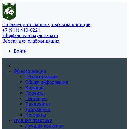
Онлайн-центр заповедных компетенций
+7 (911) 410-0221
info@zapovednayastrana.ru
Версия для слабовидящих
Войти
Об ассоциации
Об ассоциации
Общая информация
Команда
Проекты
Партнеры
Реквизиты
Документы
Контакты
Лучшие практики
Лучшие практики