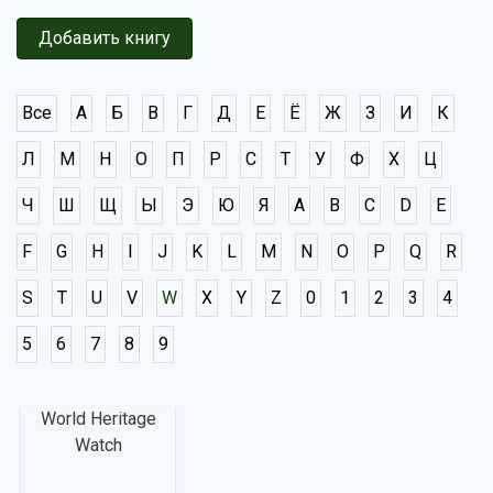
Добавить книгу
Все
А
Б
В
Г
Д
Е
Ё
Ж
З
И
К
Л
М
Н
О
П
Р
С
Т
У
Ф
Х
Ц
Ч
Ш
Щ
Ы
Э
Ю
Я
A
B
C
D
E
F
G
H
I
J
K
L
M
N
O
P
Q
R
S
T
U
V
W
X
Y
Z
0
1
2
3
4
5
6
7
8
9
World Heritage
Watch