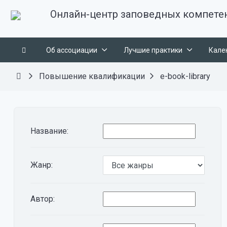
Онлайн-центр заповедных компете
Об ассоциации
Лучшие практики
Кале
Повышение квалификации
e-book-library
Название:
Жанр:
Автор: