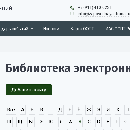
нций
+7 (911) 410-0221
info@zapovednayastrana.r
ндарь событий
Новости
Карта ООПТ
ИАС ООПТ Р
Библиотека электрон
Добавить книгу
Все
А
Б
В
Г
Д
Е
Ё
Ж
З
И
К
Л
Ш
Щ
Ы
Э
Ю
Я
A
B
C
D
E
F
G