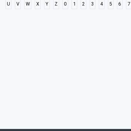
U
V
W
X
Y
Z
0
1
2
3
4
5
6
7