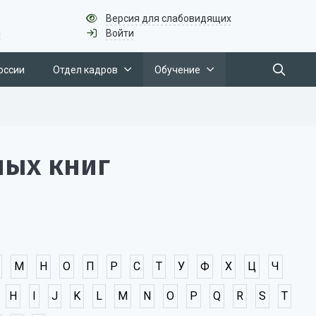
Версия для слабовидящих
u
Войти
оссии
Отдел кадров
Обучение
ных книг
М
Н
О
П
Р
С
Т
У
Ф
Х
Ц
Ч
H
I
J
K
L
M
N
O
P
Q
R
S
T