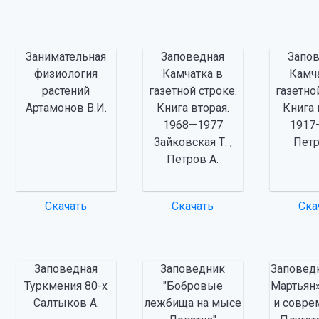
Занимательная
Заповедная
Запо
физиология
Камчатка в
Камч
растений
газетной строке.
газетно
Артамонов В.И.
Книга вторая.
Книга 
1968—1977
1917
Зайковская Т. ,
Петр
Петров А.
Скачать
Скачать
Ска
Заповедная
Заповедник
Заповед
Туркмения 80-х
"Бобровые
Мартьян»
Салтыков А.
лежбища на мысе
и совре