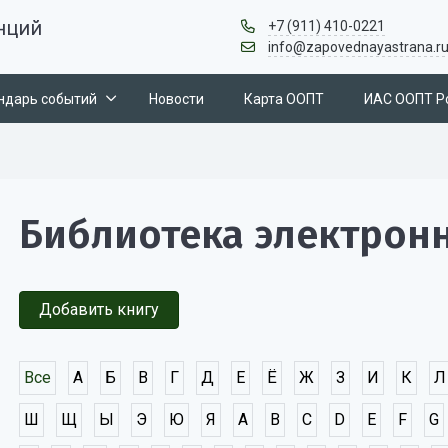
нций
+7 (911) 410-0221
info@zapovednayastrana.r
ндарь событий
Новости
Карта ООПТ
ИАС ООПТ Р
Библиотека электрон
Добавить книгу
Все
А
Б
В
Г
Д
Е
Ё
Ж
З
И
К
Л
Ш
Щ
Ы
Э
Ю
Я
A
B
C
D
E
F
G