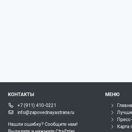
КОНТАКТЫ
МЕНЮ
+7 (911) 410-0221
Главна
info@zapovednayastrana.ru
Лучши
Пресс
Нашли ошибку? Сообщите нам!
Карта 
Выделите и нажмите Ctr+Enter