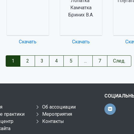
Лопатка"
Плугат
Камчатка
Бриних В.А.
Скачать
Скачать
Ска
1
2
3
4
5
...
7
След.
СОЦИАЛЬНЫ
я
Об ассоциации
е практики
Мероприятия
-центр
Контакты
сайта