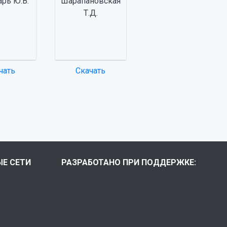
арь Ю.В.
Шарапановская
Т.Д.
чать
Скачать
Е СЕТИ
РАЗРАБОТАНО ПРИ ПОДДЕРЖКЕ: