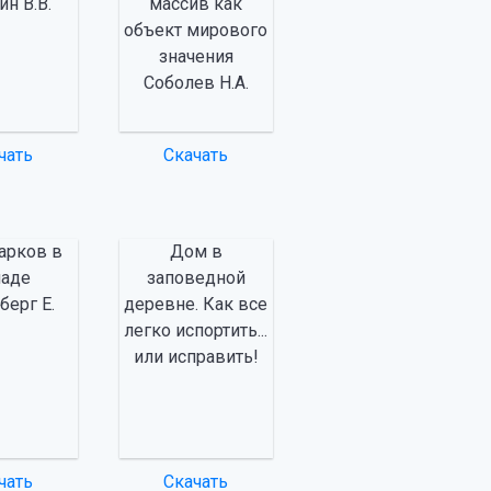
н В.В.
массив как
объект мирового
значения
Соболев Н.А.
чать
Скачать
арков в
Дом в
наде
заповедной
берг Е.
деревне. Как все
легко испортить...
или исправить!
чать
Скачать