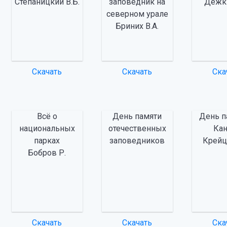
Степаницкий В.Б.
заповедник на
Дёжки
северном урале
Бриних В.А.
Скачать
Скачать
Ска
Всё о
День памяти
День п
национальных
отечественных
Ка
парках
заповедников
Крейц
Бобров Р.
Скачать
Скачать
Ска