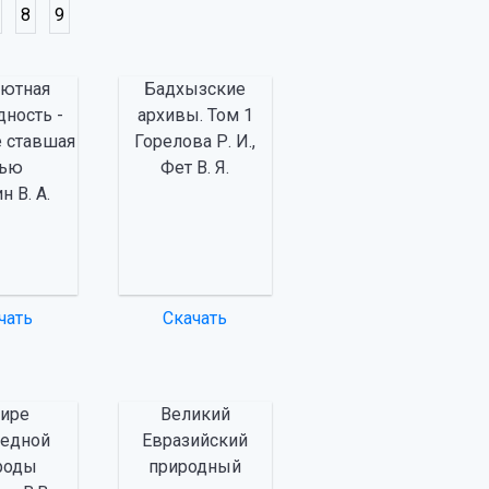
8
9
лютная
Бадхызские
дность -
архивы. Том 1
е ставшая
Горелова Р. И.,
вью
Фет В. Я.
н В. А.
чать
Скачать
мире
Великий
ведной
Евразийский
роды
природный