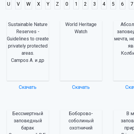
U
V
W
X
Y
Z
0
1
2
3
4
5
6
7
Sustainable Nature
World Heritage
Абсо
Reserves -
Watch
запове
Guidelines to create
мечта, н
privately protected
я
areas.
Колби
Campos A. и др
Скачать
Скачать
Ска
Бессмертный
Боборово-
В 
заповедный
соболиный
запо
барак
охотничий
при