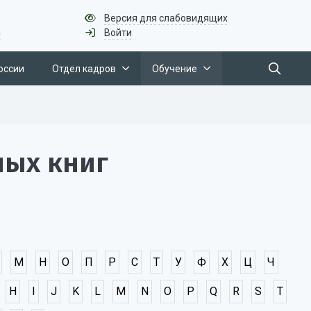
Версия для слабовидящих
u
Войти
оссии
Отдел кадров
Обучение
ных книг
М
Н
О
П
Р
С
Т
У
Ф
Х
Ц
Ч
H
I
J
K
L
M
N
O
P
Q
R
S
T