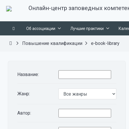
Онлайн-центр заповедных компете
Об ассоциации
Лучшие практики
Кале
Повышение квалификации
e-book-library
Название:
Жанр:
Автор: