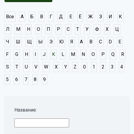
Все
А
Б
В
Г
Д
Е
Ё
Ж
З
И
К
Л
М
Н
О
П
Р
С
Т
У
Ф
Х
Ц
Ч
Ш
Щ
Ы
Э
Ю
Я
A
B
C
D
E
F
G
H
I
J
K
L
M
N
O
P
Q
R
S
T
U
V
W
X
Y
Z
0
1
2
3
4
5
6
7
8
9
Название: