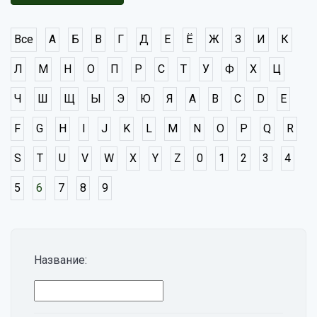
Все
А
Б
В
Г
Д
Е
Ё
Ж
З
И
К
Л
М
Н
О
П
Р
С
Т
У
Ф
Х
Ц
Ч
Ш
Щ
Ы
Э
Ю
Я
A
B
C
D
E
F
G
H
I
J
K
L
M
N
O
P
Q
R
S
T
U
V
W
X
Y
Z
0
1
2
3
4
5
6
7
8
9
Название: