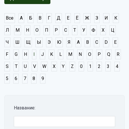
Все
А
Б
В
Г
Д
Е
Ё
Ж
З
И
К
Л
М
Н
О
П
Р
С
Т
У
Ф
Х
Ц
Ч
Ш
Щ
Ы
Э
Ю
Я
A
B
C
D
E
F
G
H
I
J
K
L
M
N
O
P
Q
R
S
T
U
V
W
X
Y
Z
0
1
2
3
4
5
6
7
8
9
Название: