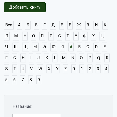
Добавить книгу
Все
А
Б
В
Г
Д
Е
Ё
Ж
З
И
К
Л
М
Н
О
П
Р
С
Т
У
Ф
Х
Ц
Ч
Ш
Щ
Ы
Э
Ю
Я
A
B
C
D
E
F
G
H
I
J
K
L
M
N
O
P
Q
R
S
T
U
V
W
X
Y
Z
0
1
2
3
4
5
6
7
8
9
Название: