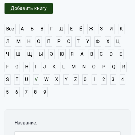
Добавить книгу
Все
А
Б
В
Г
Д
Е
Ё
Ж
З
И
К
Л
М
Н
О
П
Р
С
Т
У
Ф
Х
Ц
Ч
Ш
Щ
Ы
Э
Ю
Я
A
B
C
D
E
F
G
H
I
J
K
L
M
N
O
P
Q
R
S
T
U
V
W
X
Y
Z
0
1
2
3
4
5
6
7
8
9
Название: