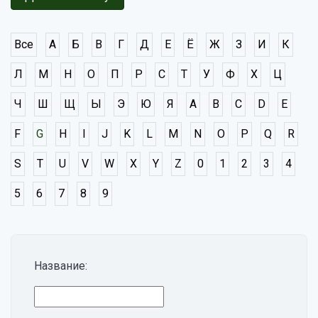
Все
А
Б
В
Г
Д
Е
Ё
Ж
З
И
К
Л
М
Н
О
П
Р
С
Т
У
Ф
Х
Ц
Ч
Ш
Щ
Ы
Э
Ю
Я
A
B
C
D
E
F
G
H
I
J
K
L
M
N
O
P
Q
R
S
T
U
V
W
X
Y
Z
0
1
2
3
4
5
6
7
8
9
Название: