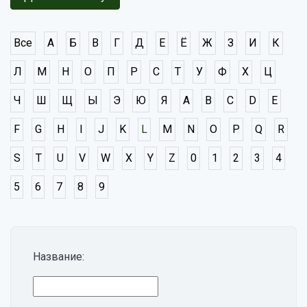
Все
А
Б
В
Г
Д
Е
Ё
Ж
З
И
К
Л
М
Н
О
П
Р
С
Т
У
Ф
Х
Ц
Ч
Ш
Щ
Ы
Э
Ю
Я
A
B
C
D
E
F
G
H
I
J
K
L
M
N
O
P
Q
R
S
T
U
V
W
X
Y
Z
0
1
2
3
4
5
6
7
8
9
Название: