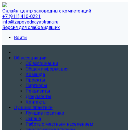
Онлайн-центр заповедных компетенций
+7 (911) 410-0221
info@zapovednayastrana.ru
Версия для слабовидящих
Войти
Об ассоциации
Об ассоциации
Общая информация
Команда
Проекты
Партнеры
Реквизиты
Документы
Контакты
Лучшие практики
Лучшие практики
Охрана
Работа с местным населением
Экологический туризм