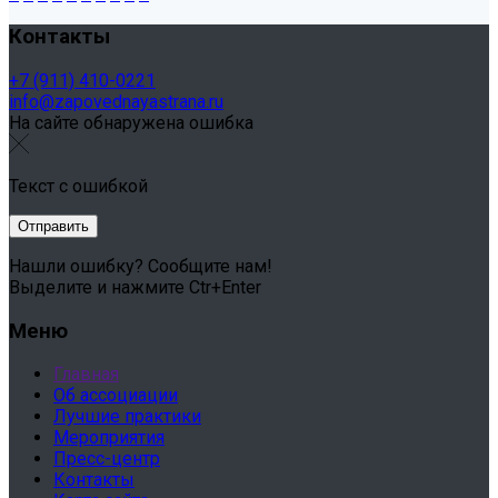
Контакты
+7 (911) 410-0221
info@zapovednayastrana.ru
На сайте обнаружена ошибка
Текст с ошибкой
Нашли ошибку? Сообщите нам!
Выделите и нажмите Ctr+Enter
Меню
Главная
Об ассоциации
Лучшие практики
Мероприятия
Пресс-центр
Контакты