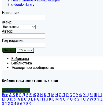
Повышение квалификации
e-book-library
Название:
Жанр:
Автор:
Год издания:
Вебинары
Библиотека
Экспертное сообщество
Библиотека электронных книг
Добавить книгу
Все
А
Б
В
Г
Д
Е
Ё
Ж
З
И
К
Л
М
Н
О
П
Р
С
Т
У
Ф
Х
Ц
Ч
Ш
Щ
Ы
Э
Ю
Я
A
B
C
D
E
F
G
H
I
J
K
L
M
N
O
P
Q
R
S
T
U
V
W
X
Y
Z
0
1
2
3
4
5
6
7
8
9