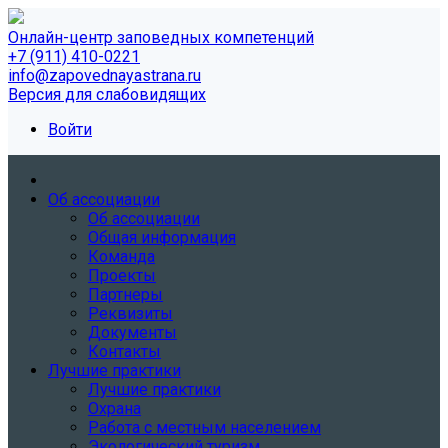
Онлайн-центр заповедных компетенций
+7 (911) 410-0221
info@zapovednayastrana.ru
Версия для слабовидящих
Войти
Об ассоциации
Об ассоциации
Общая информация
Команда
Проекты
Партнеры
Реквизиты
Документы
Контакты
Лучшие практики
Лучшие практики
Охрана
Работа с местным населением
Экологический туризм