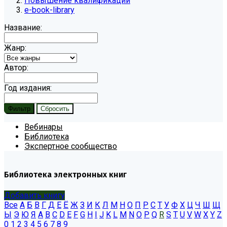
Повышение квалификации
e-book-library
Название:
Жанр:
Автор:
Год издания:
Вебинары
Библиотека
Экспертное сообщество
Библиотека электронных книг
Добавить книгу
Все
А
Б
В
Г
Д
Е
Ё
Ж
З
И
К
Л
М
Н
О
П
Р
С
Т
У
Ф
Х
Ц
Ч
Ш
Щ
Ы
Э
Ю
Я
A
B
C
D
E
F
G
H
I
J
K
L
M
N
O
P
Q
R
S
T
U
V
W
X
Y
Z
0
1
2
3
4
5
6
7
8
9