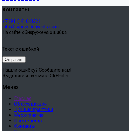
Контакты
+7 (911) 410-0221
info@zapovednayastrana.ru
На сайте обнаружена ошибка
Текст с ошибкой
Нашли ошибку? Сообщите нам!
Выделите и нажмите Ctr+Enter
Меню
Главная
Об ассоциации
Лучшие практики
Мероприятия
Пресс-центр
Контакты