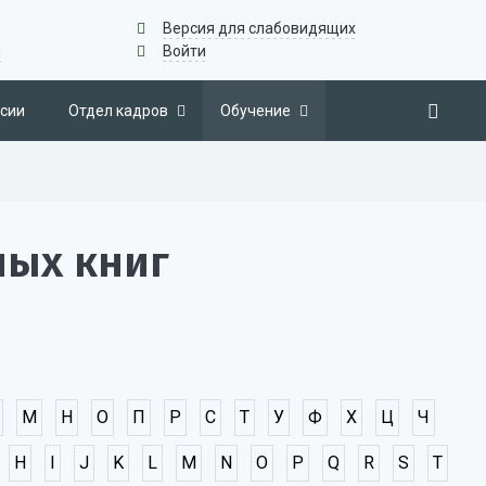
Версия для слабовидящих
u
Войти
сии
Отдел кадров
Обучение
ных книг
М
Н
О
П
Р
С
Т
У
Ф
Х
Ц
Ч
H
I
J
K
L
M
N
O
P
Q
R
S
T