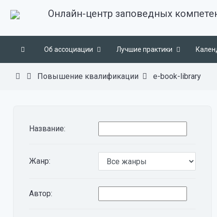
Онлайн-центр заповедных компете
Об ассоциации
Лучшие практики
Кален
Повышение квалификации
e-book-library
Название:
Жанр:
Автор: