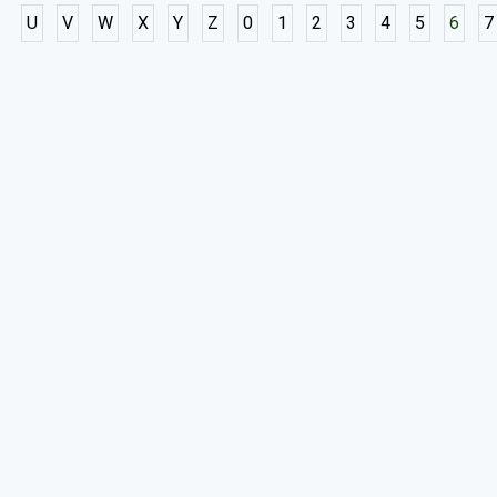
U
V
W
X
Y
Z
0
1
2
3
4
5
6
7