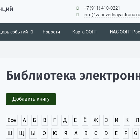
нций
+7 (911) 410-0221
info@zapovednayastrana.r
дарь событий
Новости
Карта ООПТ
ИАС ООПТ Рос
Библиотека электрон
Добавить книгу
Все
А
Б
В
Г
Д
Е
Ё
Ж
З
И
К
Л
Ш
Щ
Ы
Э
Ю
Я
A
B
C
D
E
F
G