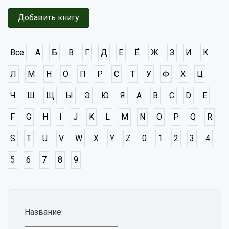
Добавить книгу
Все
А
Б
В
Г
Д
Е
Ё
Ж
З
И
К
Л
М
Н
О
П
Р
С
Т
У
Ф
Х
Ц
Ч
Ш
Щ
Ы
Э
Ю
Я
A
B
C
D
E
F
G
H
I
J
K
L
M
N
O
P
Q
R
S
T
U
V
W
X
Y
Z
0
1
2
3
4
5
6
7
8
9
Название: