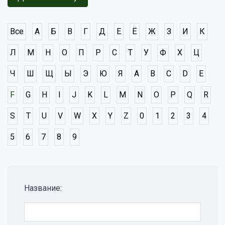
Все
А
Б
В
Г
Д
Е
Ё
Ж
З
И
К
Л
М
Н
О
П
Р
С
Т
У
Ф
Х
Ц
Ч
Ш
Щ
Ы
Э
Ю
Я
A
B
C
D
E
F
G
H
I
J
K
L
M
N
O
P
Q
R
S
T
U
V
W
X
Y
Z
0
1
2
3
4
5
6
7
8
9
Название: