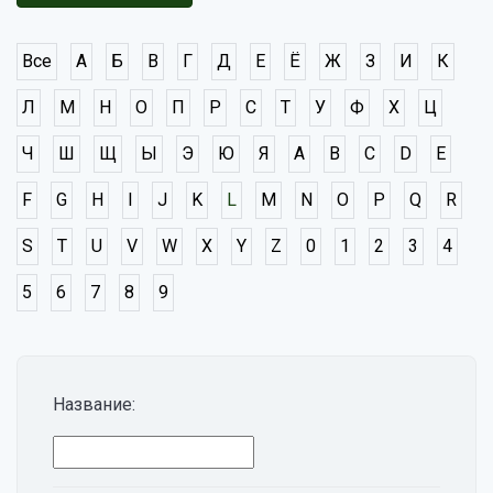
Все
А
Б
В
Г
Д
Е
Ё
Ж
З
И
К
Л
М
Н
О
П
Р
С
Т
У
Ф
Х
Ц
Ч
Ш
Щ
Ы
Э
Ю
Я
A
B
C
D
E
F
G
H
I
J
K
L
M
N
O
P
Q
R
S
T
U
V
W
X
Y
Z
0
1
2
3
4
5
6
7
8
9
Название: