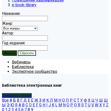
Повышение квалификации
e-book-library
Название:
Жанр:
Автор:
Год издания:
Вебинары
Библиотека
Экспертное сообщество
Библиотека электронных книг
Добавить книгу
Все
А
Б
В
Г
Д
Е
Ё
Ж
З
И
К
Л
М
Н
О
П
Р
С
Т
У
Ф
Х
Ц
Ч
Ш
Щ
Ы
Э
Ю
Я
A
B
C
D
E
F
G
H
I
J
K
L
M
N
O
P
Q
R
S
T
U
V
W
X
Y
Z
0
1
2
3
4
5
6
7
8
9