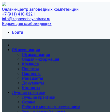
Онлайн-центр заповедных компетенций
+7 (911) 410-0221
info@zapovednayastrana.ru
Версия для слабовидящих
Войти
Об ассоциации
Об ассоциации
Общая информация
Команда
Проекты
Партнеры
Реквизиты
Документы
Контакты
Лучшие практики
Лучшие практики
Охрана
Работа с местным населением
Экологический туризм