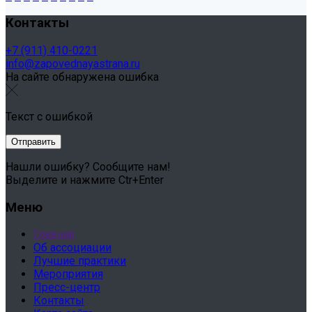
Контакты
+7 (911) 410-0221
info@zapovednayastrana.ru
На сайте обнаружена ошибка
Текст с ошибкой
Нашли ошибку? Сообщите нам!
Выделите и нажмите Ctr+Enter
Меню
Главная
Об ассоциации
Лучшие практики
Мероприятия
Пресс-центр
Контакты