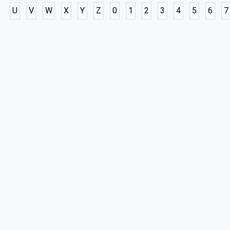
U
V
W
X
Y
Z
0
1
2
3
4
5
6
7