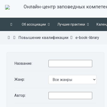
Онлайн-центр заповедных компете
Об ассоциации
Лучшие практики
Кален
Повышение квалификации
e-book-library
Название:
Жанр:
Автор: