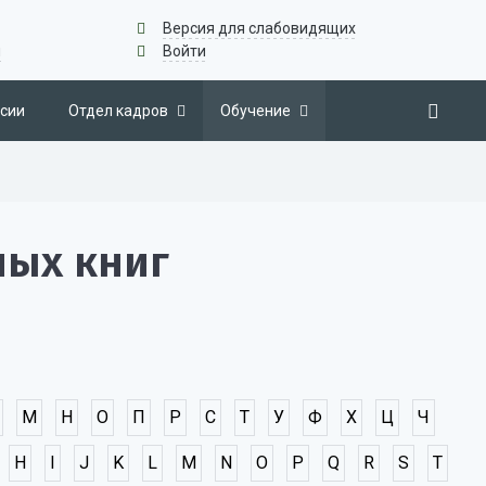
Версия для слабовидящих
u
Войти
сии
Отдел кадров
Обучение
ных книг
М
Н
О
П
Р
С
Т
У
Ф
Х
Ц
Ч
H
I
J
K
L
M
N
O
P
Q
R
S
T