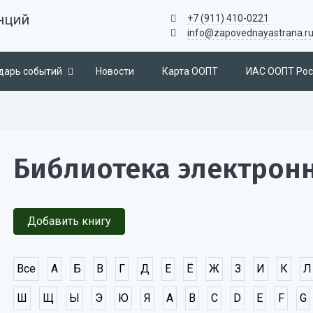
нций
+7 (911) 410-0221
info@zapovednayastrana.r
дарь событий
Новости
Карта ООПТ
ИАС ООПТ Рос
Библиотека электрон
Добавить книгу
Все
А
Б
В
Г
Д
Е
Ё
Ж
З
И
К
Л
Ш
Щ
Ы
Э
Ю
Я
A
B
C
D
E
F
G