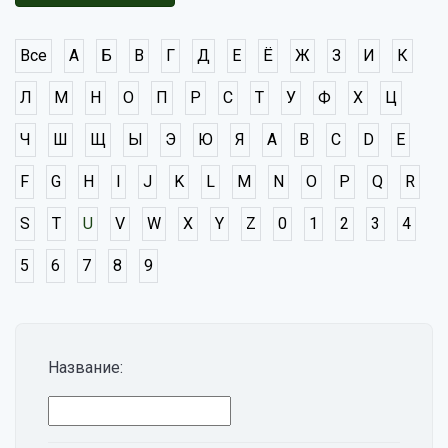
Все
А
Б
В
Г
Д
Е
Ё
Ж
З
И
К
Л
М
Н
О
П
Р
С
Т
У
Ф
Х
Ц
Ч
Ш
Щ
Ы
Э
Ю
Я
A
B
C
D
E
F
G
H
I
J
K
L
M
N
O
P
Q
R
S
T
U
V
W
X
Y
Z
0
1
2
3
4
5
6
7
8
9
Название: