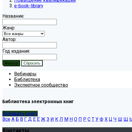
Повышение квалификации
e-book-library
Название:
Жанр:
Автор:
Год издания:
Вебинары
Библиотека
Экспертное сообщество
Библиотека электронных книг
Добавить книгу
Все
А
Б
В
Г
Д
Е
Ё
Ж
З
И
К
Л
М
Н
О
П
Р
С
Т
У
Ф
Х
Ц
Ч
Ш
Щ
Контакты