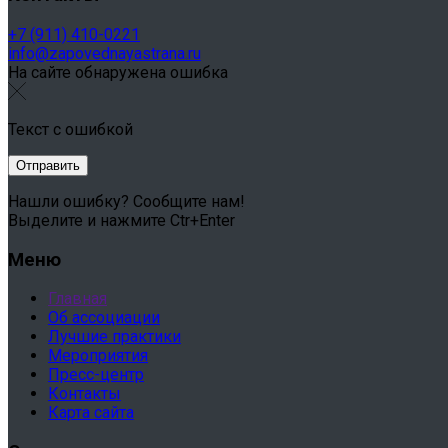
+7 (911) 410-0221
info@zapovednayastrana.ru
На сайте обнаружена ошибка
Текст с ошибкой
Нашли ошибку? Сообщите нам!
Выделите и нажмите Ctr+Enter
Меню
Главная
Об ассоциации
Лучшие практики
Мероприятия
Пресс-центр
Контакты
Карта сайта