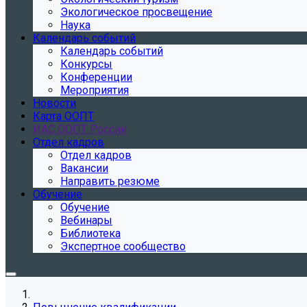
Экологическое просвещение
Наука
Календарь событий
Календарь событий
Конкурсы
Конференции
Мероприятия
Новости
Карта ООПТ
ИАС ООПТ России
Отдел кадров
Отдел кадров
Вакансии
Направить резюме
Обучение
Обучение
Вебинары
Библиотека
Экспертное сообщество