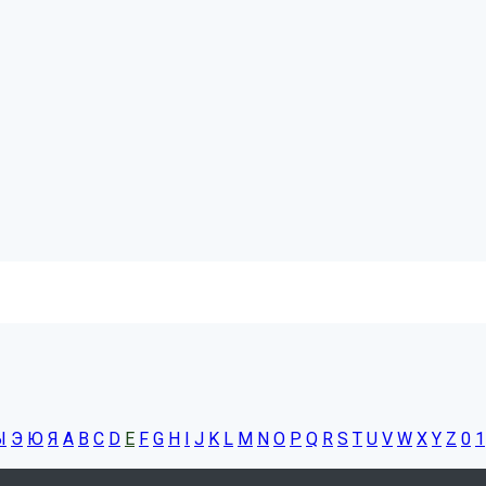
Ы
Э
Ю
Я
A
B
C
D
E
F
G
H
I
J
K
L
M
N
O
P
Q
R
S
T
U
V
W
X
Y
Z
0
1