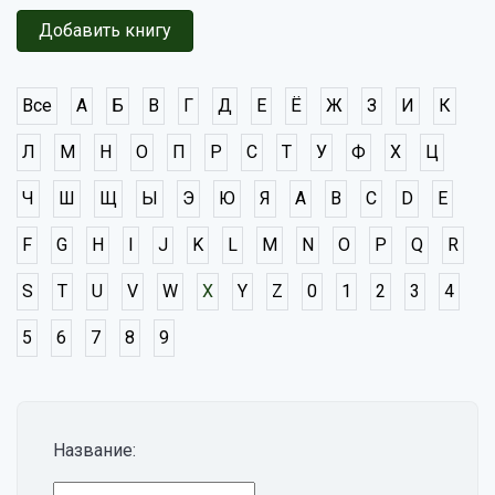
Добавить книгу
Все
А
Б
В
Г
Д
Е
Ё
Ж
З
И
К
Л
М
Н
О
П
Р
С
Т
У
Ф
Х
Ц
Ч
Ш
Щ
Ы
Э
Ю
Я
A
B
C
D
E
F
G
H
I
J
K
L
M
N
O
P
Q
R
S
T
U
V
W
X
Y
Z
0
1
2
3
4
5
6
7
8
9
Название: