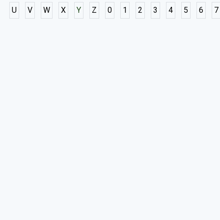
U
V
W
X
Y
Z
0
1
2
3
4
5
6
7