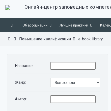
Онлайн-центр заповедных компете
Об ассоциации
Лучшие практики
Кален
Повышение квалификации
e-book-library
Название:
Жанр:
Автор: