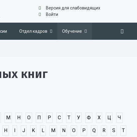
Версия для слабовидящих
u
Войти
сии
Отдел кадров
Обучение
ных книг
М
Н
О
П
Р
С
Т
У
Ф
Х
Ц
Ч
H
I
J
K
L
M
N
O
P
Q
R
S
T