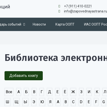
нций
+7 (911) 410-0221
info@zapovednayastrana.r
дарь событий
Новости
Карта ООПТ
ИАС ООПТ Рос
Библиотека электрон
Добавить книгу
Все
А
Б
В
Г
Д
Е
Ё
Ж
З
И
К
Л
Ш
Щ
Ы
Э
Ю
Я
A
B
C
D
E
F
G