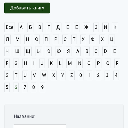
Добавить книгу
Все
А
Б
В
Г
Д
Е
Ё
Ж
З
И
К
Л
М
Н
О
П
Р
С
Т
У
Ф
Х
Ц
Ч
Ш
Щ
Ы
Э
Ю
Я
A
B
C
D
E
F
G
H
I
J
K
L
M
N
O
P
Q
R
S
T
U
V
W
X
Y
Z
0
1
2
3
4
5
6
7
8
9
Название: