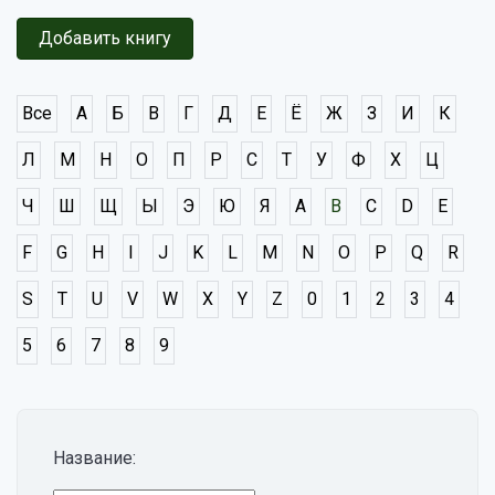
Добавить книгу
Все
А
Б
В
Г
Д
Е
Ё
Ж
З
И
К
Л
М
Н
О
П
Р
С
Т
У
Ф
Х
Ц
Ч
Ш
Щ
Ы
Э
Ю
Я
A
B
C
D
E
F
G
H
I
J
K
L
M
N
O
P
Q
R
S
T
U
V
W
X
Y
Z
0
1
2
3
4
5
6
7
8
9
Название: