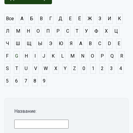
Все
А
Б
В
Г
Д
Е
Ё
Ж
З
И
К
Л
М
Н
О
П
Р
С
Т
У
Ф
Х
Ц
Ч
Ш
Щ
Ы
Э
Ю
Я
A
B
C
D
E
F
G
H
I
J
K
L
M
N
O
P
Q
R
S
T
U
V
W
X
Y
Z
0
1
2
3
4
5
6
7
8
9
Название: