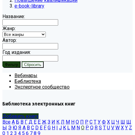
Повышение квалификации
e-book-library
Название:
Жанр:
Автор:
Год издания:
Вебинары
Библиотека
Экспертное сообщество
Библиотека электронных книг
Добавить книгу
Все
А
Б
В
Г
Д
Е
Ё
Ж
З
И
К
Л
М
Н
О
П
Р
С
Т
У
Ф
Х
Ц
Ч
Ш
Щ
Ы
Э
Ю
Я
A
B
C
D
E
F
G
H
I
J
K
L
M
N
O
P
Q
R
S
T
U
V
W
X
Y
Z
0
1
2
3
4
5
6
7
8
9