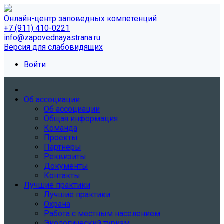
Онлайн-центр заповедных компетенций
+7 (911) 410-0221
info@zapovednayastrana.ru
Версия для слабовидящих
Войти
Об ассоциации
Об ассоциации
Общая информация
Команда
Проекты
Партнеры
Реквизиты
Документы
Контакты
Лучшие практики
Лучшие практики
Охрана
Работа с местным населением
Экологический туризм