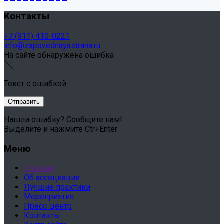
Контакты
+7 (911) 410-0221
info@zapovednayastrana.ru
На сайте обнаружена ошибка
Текст с ошибкой
Нашли ошибку? Сообщите нам!
Выделите и нажмите Ctr+Enter
Меню
Главная
Об ассоциации
Лучшие практики
Мероприятия
Пресс-центр
Контакты