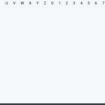
U
V
W
X
Y
Z
0
1
2
3
4
5
6
7