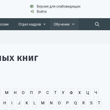
Версия для слабовидящих
u
Войти
оссии
Отдел кадров
Обучение
ных книг
М
Н
О
П
Р
С
Т
У
Ф
Х
Ц
Ч
H
I
J
K
L
M
N
O
P
Q
R
S
T