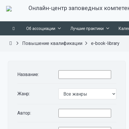
Онлайн-центр заповедных компете
Об ассоциации
Лучшие практики
Кале
Повышение квалификации
e-book-library
Название:
Жанр:
Автор: