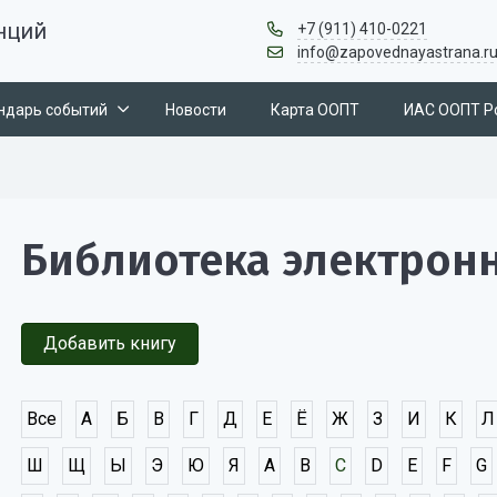
нций
+7 (911) 410-0221
info@zapovednayastrana.r
ндарь событий
Новости
Карта ООПТ
ИАС ООПТ Р
Библиотека электрон
Добавить книгу
Все
А
Б
В
Г
Д
Е
Ё
Ж
З
И
К
Л
Ш
Щ
Ы
Э
Ю
Я
A
B
C
D
E
F
G