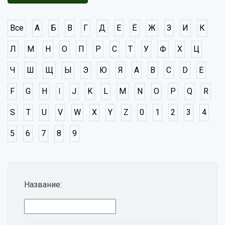
Все
А
Б
В
Г
Д
Е
Ё
Ж
З
И
К
Л
М
Н
О
П
Р
С
Т
У
Ф
Х
Ц
Ч
Ш
Щ
Ы
Э
Ю
Я
A
B
C
D
E
F
G
H
I
J
K
L
M
N
O
P
Q
R
S
T
U
V
W
X
Y
Z
0
1
2
3
4
5
6
7
8
9
Название: