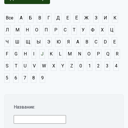
Все
А
Б
В
Г
Д
Е
Ё
Ж
З
И
К
Л
М
Н
О
П
Р
С
Т
У
Ф
Х
Ц
Ч
Ш
Щ
Ы
Э
Ю
Я
A
B
C
D
E
F
G
H
I
J
K
L
M
N
O
P
Q
R
S
T
U
V
W
X
Y
Z
0
1
2
3
4
5
6
7
8
9
Название: