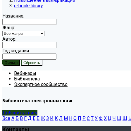
Повышение квалификации
e-book-library
Название:
Жанр:
Автор:
Год издания:
Вебинары
Библиотека
Экспертное сообщество
Библиотека электронных книг
Добавить книгу
Все
А
Б
В
Г
Д
Е
Ё
Ж
З
И
К
Л
М
Н
О
П
Р
С
Т
У
Ф
Х
Ц
Ч
Ш
Щ
Контакты