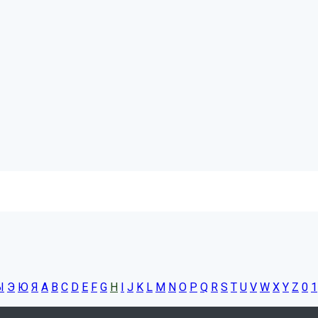
Ы
Э
Ю
Я
A
B
C
D
E
F
G
H
I
J
K
L
M
N
O
P
Q
R
S
T
U
V
W
X
Y
Z
0
1