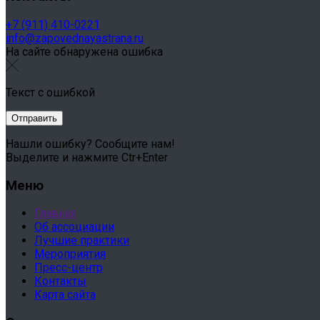
+7 (911) 410-0221
info@zapovednayastrana.ru
На сайте обнаружена ошибка
Текст с ошибкой
Нашли ошибку? Сообщите нам!
Выделите и нажмите Ctr+Enter
Меню
Главная
Об ассоциации
Лучшие практики
Мероприятия
Пресс-центр
Контакты
Карта сайта