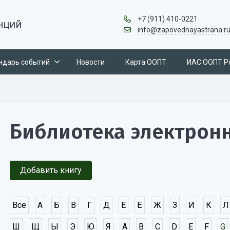
+7 (911) 410-0221
нций
info@zapovednayastrana.r
ндарь событий
Новости
Карта ООПТ
ИАС ООПТ Р
Библиотека электрон
Добавить книгу
Все
А
Б
В
Г
Д
Е
Ё
Ж
З
И
К
Л
Ш
Щ
Ы
Э
Ю
Я
A
B
C
D
E
F
G