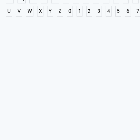
U
V
W
X
Y
Z
0
1
2
3
4
5
6
7