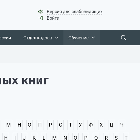
Версия для слабовидящих
u
Войти
оссии
Отдел кадров
Обучение
ных книг
М
Н
О
П
Р
С
Т
У
Ф
Х
Ц
Ч
H
I
J
K
L
M
N
O
P
Q
R
S
T