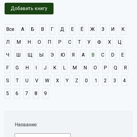
Добавить книгу
Все
А
Б
В
Г
Д
Е
Ё
Ж
З
И
К
Л
М
Н
О
П
Р
С
Т
У
Ф
Х
Ц
Ч
Ш
Щ
Ы
Э
Ю
Я
A
B
C
D
E
F
G
H
I
J
K
L
M
N
O
P
Q
R
S
T
U
V
W
X
Y
Z
0
1
2
3
4
5
6
7
8
9
Название: