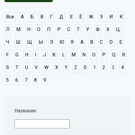
Все
А
Б
В
Г
Д
Е
Ё
Ж
З
И
К
Л
М
Н
О
П
Р
С
Т
У
Ф
Х
Ц
Ч
Ш
Щ
Ы
Э
Ю
Я
A
B
C
D
E
F
G
H
I
J
K
L
M
N
O
P
Q
R
S
T
U
V
W
X
Y
Z
0
1
2
3
4
5
6
7
8
9
Название: