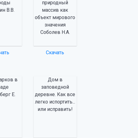
роды
природный
н В.В.
массив как
объект мирового
значения
Соболев Н.А.
чать
Скачать
арков в
Дом в
наде
заповедной
берг Е.
деревне. Как все
легко испортить...
или исправить!