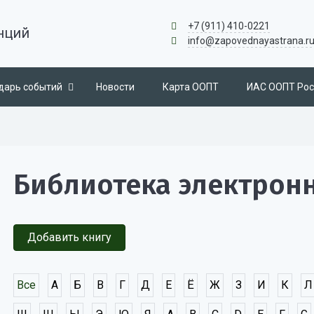
+7 (911) 410-0221
нций
info@zapovednayastrana.r
дарь событий
Новости
Карта ООПТ
ИАС ООПТ Рос
Библиотека электрон
Добавить книгу
Все
А
Б
В
Г
Д
Е
Ё
Ж
З
И
К
Л