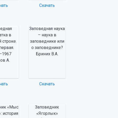
чать
Скачать
ведная
Заповедная наука
атка в
– наука в
й строке.
заповеднике или
первая.
о заповеднике?
—1967
Бриних В.А.
ов А.
чать
Скачать
ник «Мыс
Заповедник
: история
«Ягорлык»