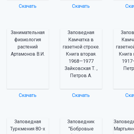
Скачать
Скачать
Ска
Занимательная
Заповедная
Запо
физиология
Камчатка в
Камч
растений
газетной строке.
газетно
Артамонов В.И.
Книга вторая.
Книга 
1968—1977
1917
Зайковская Т. ,
Петр
Петров А.
Скачать
Скачать
Ска
Заповедная
Заповедник
Заповед
Туркмения 80-х
"Бобровые
Мартьян»