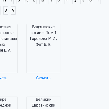
H
I
J
K
L
M
N
O
P
Q
R
S
T
8
9
лютная
Бадхызские
дность -
архивы. Том 1
е ставшая
Горелова Р. И.,
вью
Фет В. Я.
н В. А.
чать
Скачать
мире
Великий
ведной
Евразийский