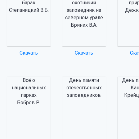
барак
охотничий
при
Степаницкий В.Б.
заповедник на
Дёжки
северном урале
Бриних В.А.
Скачать
Скачать
Ска
Всё о
День памяти
День п
национальных
отечественных
Ка
парках
заповедников
Крейц
Бобров Р.