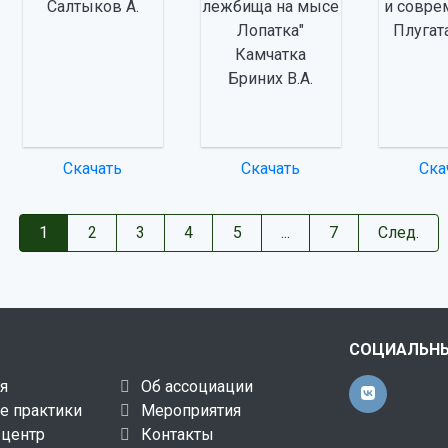
Салтыков А.
лежбища на мысе
и совре
Лопатка"
Плугат
Камчатка
Бриних В.А.
Скачать
Скачать
Ска
1
2
3
4
5
...
7
След.
СОЦИАЛЬНЫ
я
Об ассоциации
е практики
Мероприятия
-центр
Контакты