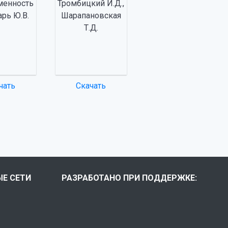
менность
Тромбицкий И.Д.,
арь Ю.В.
Шарапановская
Т.Д.
чать
Скачать
Е СЕТИ
РАЗРАБОТАНО ПРИ ПОДДЕРЖКЕ: