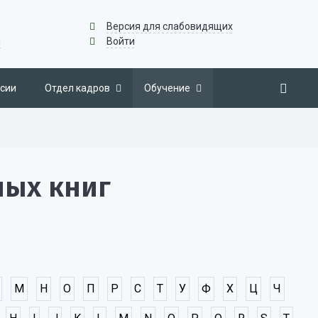
Версия для слабовидящих
u
Войти
сии
Отдел кадров
Обучение
ных книг
М
Н
О
П
Р
С
Т
У
Ф
Х
Ц
Ч