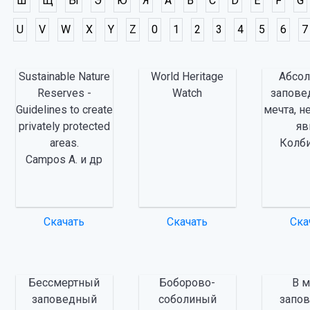
Ш
Щ
Ы
Э
Ю
Я
A
B
C
D
E
F
G
U
V
W
X
Y
Z
0
1
2
3
4
5
6
7
Sustainable Nature
World Heritage
Абсо
Reserves -
Watch
запове
Guidelines to create
мечта, н
privately protected
я
areas.
Колби
Campos A. и др
Скачать
Скачать
Ска
Бессмертный
Боборово-
В 
заповедный
соболиный
запо