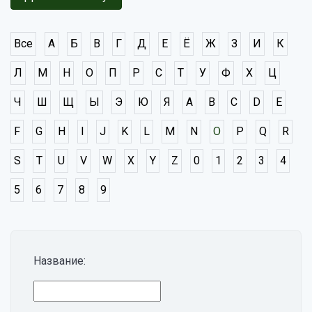
Все
А
Б
В
Г
Д
Е
Ё
Ж
З
И
К
Л
М
Н
О
П
Р
С
Т
У
Ф
Х
Ц
Ч
Ш
Щ
Ы
Э
Ю
Я
A
B
C
D
E
F
G
H
I
J
K
L
M
N
O
P
Q
R
S
T
U
V
W
X
Y
Z
0
1
2
3
4
5
6
7
8
9
Название: