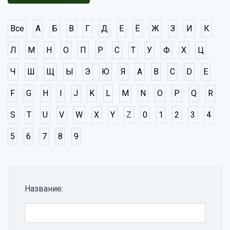
Все
А
Б
В
Г
Д
Е
Ё
Ж
З
И
К
Л
М
Н
О
П
Р
С
Т
У
Ф
Х
Ц
Ч
Ш
Щ
Ы
Э
Ю
Я
A
B
C
D
E
F
G
H
I
J
K
L
M
N
O
P
Q
R
S
T
U
V
W
X
Y
Z
0
1
2
3
4
5
6
7
8
9
Название: