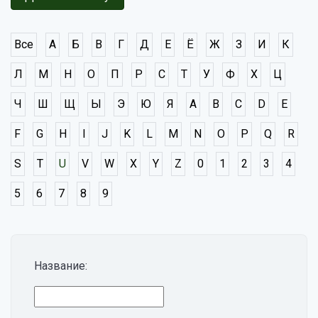
Все
А
Б
В
Г
Д
Е
Ё
Ж
З
И
К
Л
М
Н
О
П
Р
С
Т
У
Ф
Х
Ц
Ч
Ш
Щ
Ы
Э
Ю
Я
A
B
C
D
E
F
G
H
I
J
K
L
M
N
O
P
Q
R
S
T
U
V
W
X
Y
Z
0
1
2
3
4
5
6
7
8
9
Название: