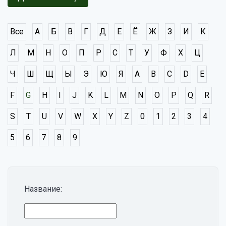
Все
А
Б
В
Г
Д
Е
Ё
Ж
З
И
К
Л
М
Н
О
П
Р
С
Т
У
Ф
Х
Ц
Ч
Ш
Щ
Ы
Э
Ю
Я
A
B
C
D
E
F
G
H
I
J
K
L
M
N
O
P
Q
R
S
T
U
V
W
X
Y
Z
0
1
2
3
4
5
6
7
8
9
Название: