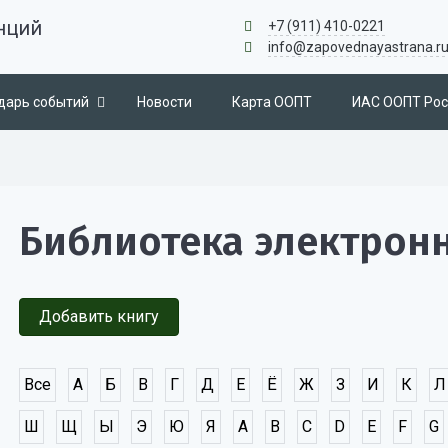
нций
+7 (911) 410-0221
info@zapovednayastrana.r
дарь событий
Новости
Карта ООПТ
ИАС ООПТ Рос
Библиотека электрон
Добавить книгу
Все
А
Б
В
Г
Д
Е
Ё
Ж
З
И
К
Л
Ш
Щ
Ы
Э
Ю
Я
A
B
C
D
E
F
G