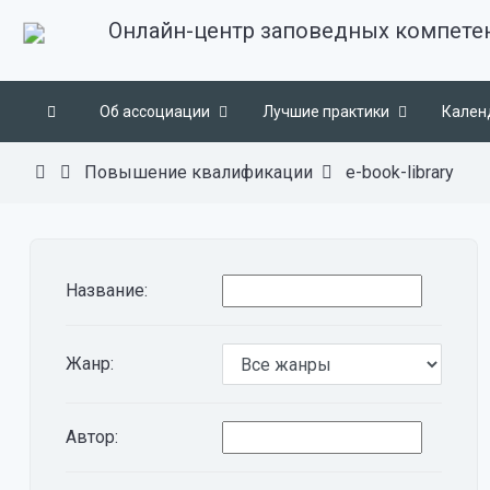
Онлайн-центр заповедных компете
Об ассоциации
Лучшие практики
Кален
Повышение квалификации
e-book-library
Название:
Жанр:
Автор: