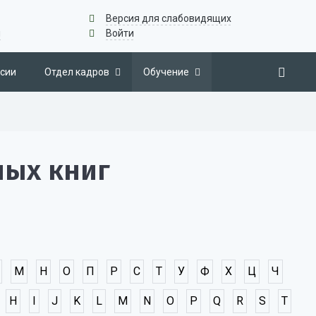
Версия для слабовидящих
u
Войти
сии
Отдел кадров
Обучение
ных книг
М
Н
О
П
Р
С
Т
У
Ф
Х
Ц
Ч
H
I
J
K
L
M
N
O
P
Q
R
S
T