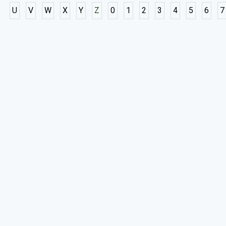
U
V
W
X
Y
Z
0
1
2
3
4
5
6
7