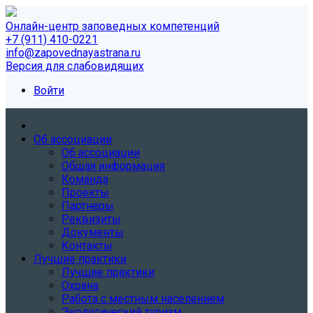
Онлайн-центр заповедных компетенций
+7 (911) 410-0221
info@zapovednayastrana.ru
Версия для слабовидящих
Войти
Об ассоциации
Об ассоциации
Общая информация
Команда
Проекты
Партнеры
Реквизиты
Документы
Контакты
Лучшие практики
Лучшие практики
Охрана
Работа с местным населением
Экологический туризм