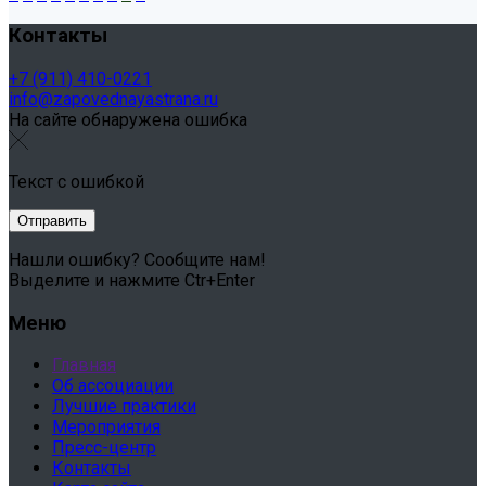
Контакты
+7 (911) 410-0221
info@zapovednayastrana.ru
На сайте обнаружена ошибка
Текст с ошибкой
Нашли ошибку? Сообщите нам!
Выделите и нажмите Ctr+Enter
Меню
Главная
Об ассоциации
Лучшие практики
Мероприятия
Пресс-центр
Контакты