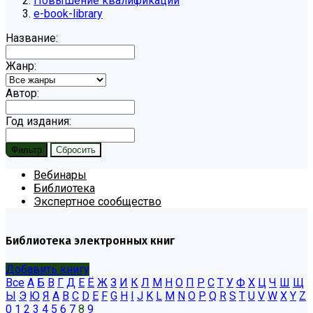
Повышение квалификации
e-book-library
Название:
Жанр:
Автор:
Год издания:
Вебинары
Библиотека
Экспертное сообщество
Библиотека электронных книг
Добавить книгу
Все
А
Б
В
Г
Д
Е
Ё
Ж
З
И
К
Л
М
Н
О
П
Р
С
Т
У
Ф
Х
Ц
Ч
Ш
Щ
Ы
Э
Ю
Я
A
B
C
D
E
F
G
H
I
J
K
L
M
N
O
P
Q
R
S
T
U
V
W
X
Y
Z
0
1
2
3
4
5
6
7
8
9