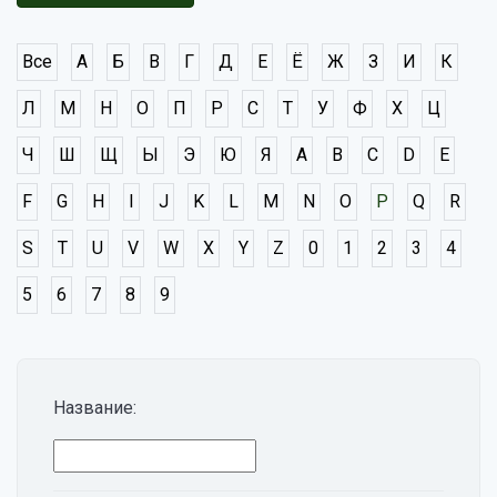
Все
А
Б
В
Г
Д
Е
Ё
Ж
З
И
К
Л
М
Н
О
П
Р
С
Т
У
Ф
Х
Ц
Ч
Ш
Щ
Ы
Э
Ю
Я
A
B
C
D
E
F
G
H
I
J
K
L
M
N
O
P
Q
R
S
T
U
V
W
X
Y
Z
0
1
2
3
4
5
6
7
8
9
Название: